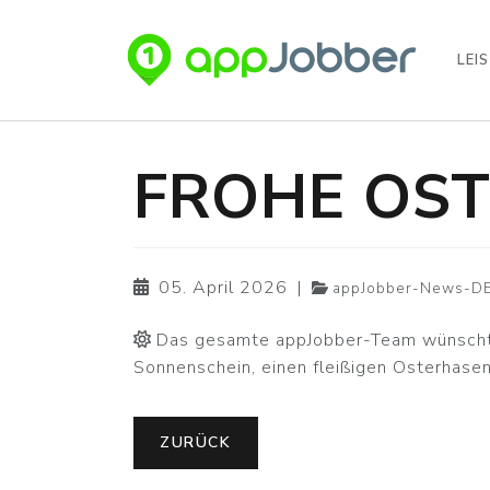
LEI
Zum Hauptinhalt springen
FROHE OST
05. April 2026
|
appJobber-News-D
Das gesamte appJobber-Team wünscht di
Sonnenschein, einen fleißigen Osterhasen
ZURÜCK