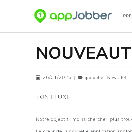
PRE
Aller au contenu principal
NOUVEAUTÉ
26/01/2026
|
appJobber-News-FR
TON FLUX!
Notre objectif : moins chercher, plus trouv
Le cœur de la nouvelle application appJobb