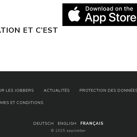
TION ET C’EST
UR LES JOBBERS
ACTUALITÉS
PROTECTION DES DONNÉE
RMES ET CONDITIONS
DEUTSCH
ENGLISH
FRANÇAIS
© 2025 appJobber